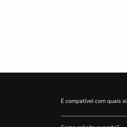
É compatível com quais s
AutoCAD e AutoCAD C3D: 2007 -
compatívelGstarCAD: 2020 ao 20