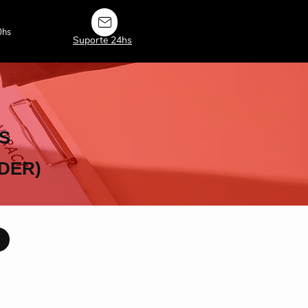
0hs
Suporte 24hs
S
DER)