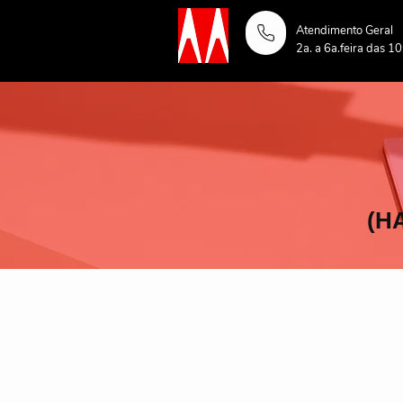
Atendimento Geral
2a. a 6a.feira das 1
(H