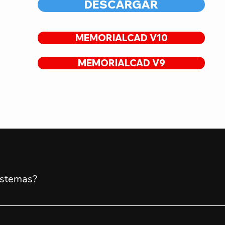
DESCARGAR
MEMORIALCAD V10
MEMORIALCAD V9
istemas?
 2010 ao 2027 / *AutoCAD LT: Não compatívelBricsCAD: 2020
27 (Professional, Standard e LT)ZWCAD: 2020 ao 2027 (Profe