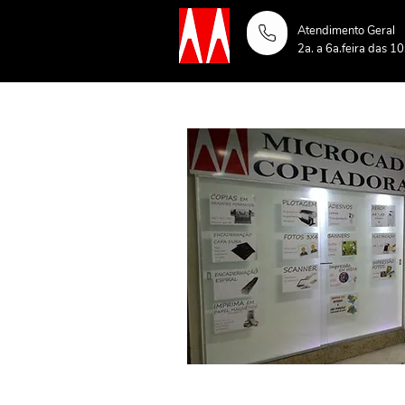
Atendimento Geral
2a. a 6a.feira das 1