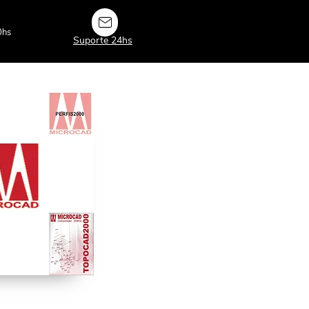
0hs
Suporte 24hs