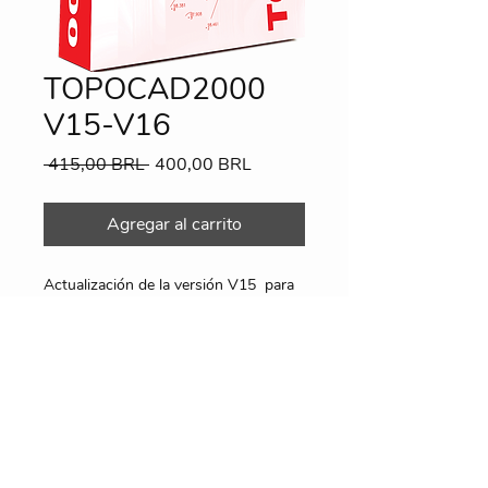
TOPOCAD2000
V15-V16
Precio
Precio
 415,00 BRL 
400,00 BRL
de
oferta
Agregar al carrito
Actualización de la versión V15 para
el V16
Información
Envío por correo electrónico.
Utiliza el mismo pendrivelock que el
V14.