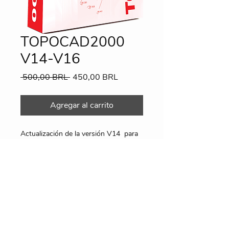
TOPOCAD2000
V14-V16
Precio
Precio
 500,00 BRL 
450,00 BRL
de
oferta
Agregar al carrito
Actualización de la versión V14 para
el V16
Información
Envío por correo electrónico.
Utiliza el mismo pendrivelock que el
V14.