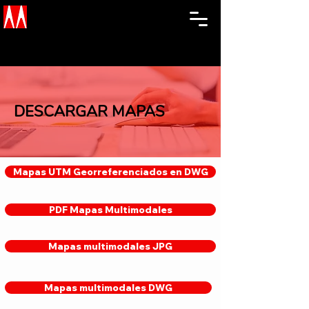
DESCARGAR MAPAS
Mapas UTM Georreferenciados en DWG
PDF Mapas Multimodales
Mapas multimodales JPG
Mapas multimodales DWG