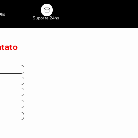
0hs
Suporte 24hs
ntato