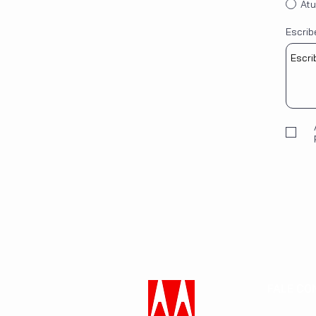
Atu
Escrib
FALE CO