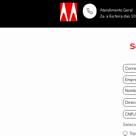
Atendimento Geral
2a. a 6a.feira das 1
S
Seleci
Top