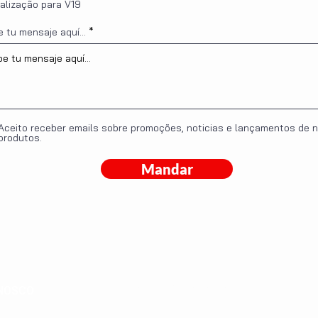
alização para V19
e tu mensaje aquí...
Aceito receber emails sobre promoções, noticias e lançamentos de 
produtos.
Mandar
Administrativo: microcad@amicrocad.com.br
NOSCO