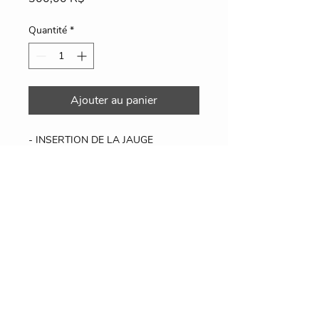
Quantité
*
Ajouter au panier
- INSERTION DE LA JAUGE
 -NUMÉROTATION AUTOMATIQUE
 -GÉNÉRATION DE LISTE DE FER
 -TABLEAU DE POIDS TOTAL