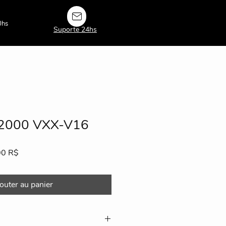
0hs
Suporte 24hs
000 VXX-V16
Prix
00 R$
l
promotionnel
outer au panier