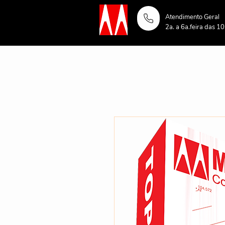
Atendimento Geral
2a. a 6a.feira das 1