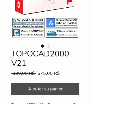
TOPOCAD2000
V21
Prix
Prix
 830,00 R$ 
675,00 R$
original
promotionnel
Ajouter au panier
Topocad2000 V21 - Envio por email.
Pendrive opcional (proprio).