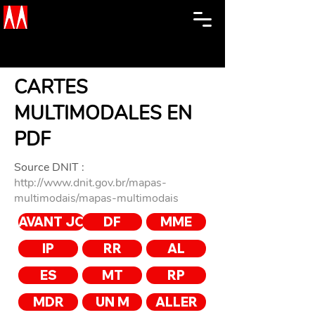
CARTES
MULTIMODALES EN
PDF
Source DNIT :
http://www.dnit.gov.br/mapas-
multimodais/mapas-multimodais
AVANT JC
DF
MME
IP
RR
AL
ES
MT
RP
MDR
UN M
ALLER