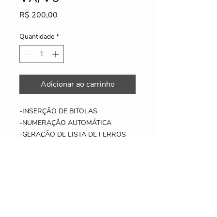
Preço
R$ 200,00
Quantidade
*
Adicionar ao carrinho
-INSERÇÃO DE BITOLAS
-NUMERAÇÃO AUTOMÁTICA
-GERAÇÃO DE LISTA DE FERROS
-TABELA DE PESO TOTAL
Details
Este sistema foi desenvolvido para ser
utilizado no ambiente do AutoCAD
2000/2002/2004/2005/2006/2007/200