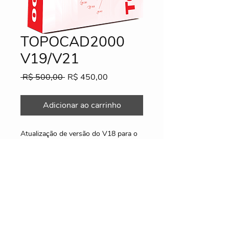
TOPOCAD2000
V19/V21
Preço
Preço
 R$ 500,00 
R$ 450,00
normal
promocional
Adicionar ao carrinho
Atualização de versão do V18 para o
V20
Informações
Envio por email.
Ativação virtual.
Utiliza mesmo pendrivelock do