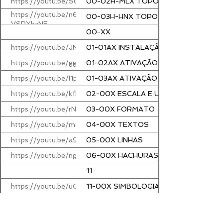
https://youtu.be/SU8TauFXp6E
00-02H-MLX TOPOCAD2000 Apresent
https://youtu.be/n6-
00-03H-HNX TOPOCAD2000 Apresent
VSRXbzNE
00-XX
https://youtu.be/JNJnq9kztkc
01-01AX INSTALAÇÃO E CONFIGURA
https://youtu.be/ggNRzWtuIeU
01-02AX ATIVAÇÃO COM COMANDO 
https://youtu.be/I1pliqjlgb4
01-03AX ATIVAÇÃO COM COMANDO 
https://youtu.be/kfI6dcbz7n0
02-00X ESCALA E UNIDADE
https://youtu.be/rNcGgu9MVps
03-00X FORMATO
https://youtu.be/m8mOfzNerfM
04-00X TEXTOS
https://youtu.be/a93Dwmc3xTg
05-00X LINHAS
https://youtu.be/nglr85AclAs
06-00X HACHURAS
11
https://youtu.be/uCTG5uArFQk
11-00X SIMBOLOGIA
12
https://youtu.be/2BGJfPwDgIo
12-00X LEITURA DE PONTOS