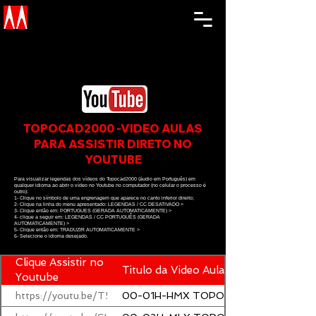
TOPOCAD2000 -VIDEO AULAS
PARA ASSISTIR DIRETO NO
YOUTUBE
Para visualizar legendas dos vídeos do Topocad2000 (áudio em Português) em
qualquer idioma ao abrir o vídeo no Youtube no computador (no celular o processo é
outro):
1- Clique no símbolo de uma engrenagem que aparece no canto inferior direito;
2- Clique na linha do menu apresentado: LEGENDAS / CC DESATIVADO >
3- Clique então em: PORTUGUES (GERADA AUTOMATICAMENTE) >
4- clique a seguir em: LEGENDAS / CC PORTUGUÊS (GERADA
AUTOMATICAMENTE) >
5- Clique então em: TRADUZIR AUTOMATICAMENTE >
6- Selecione o idioma desejado.
Clique Assistir no
Titulo da Video Aula
Youtube
https://youtu.be/T5nRWucy_Bc
00-01H-HMX TOPOCAD2000 Referênci