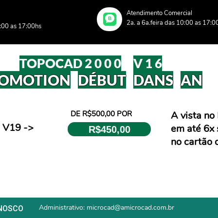
Atendimento Comercial
B
2a. a 6a.feira das 10:00 as 17:0
0:00 as 17:00hs
TOPOCAD 2 0 0 0
V 1 6
OMOTION
DÉBUT
DANS
AN
DE R$500,00 POR
A vista no 
 V19 ->
em até 6x 
R$450,00
no cartão 
Administrativo: microcad@amicrocad.com.br
NOSCO