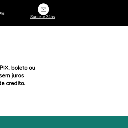
0hs
Suporte 24hs
PIX, boleto ou
sem juros
de credito.