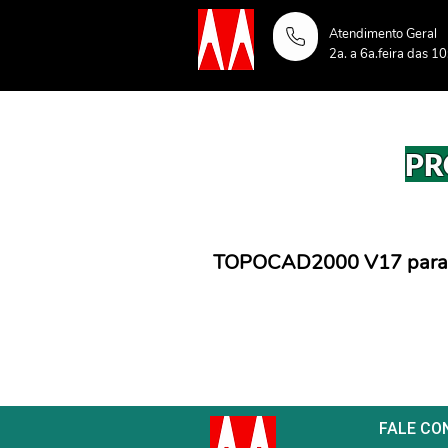
Atendimento Geral
2a. a 6a.feira das 1
PR
TOPOCAD2000 V17 para
FALE CO